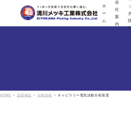
会
ホ
社
ー
案
ム
内
HOME
品質保証
分析技術
キャピラリー電気泳動分析装置