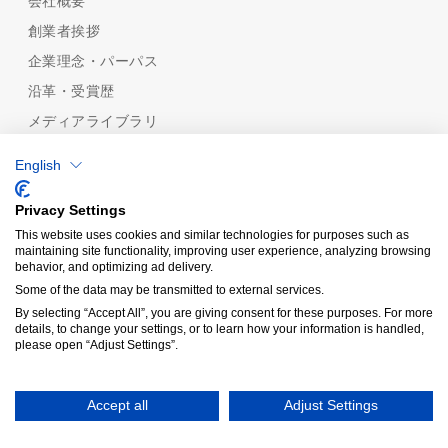
会社概要
創業者挨拶
企業理念・パーパス
沿革・受賞歴
メディアライブラリ
めっき技術
English
めっき技術一覧
機能性から探す
Privacy Settings
めっきの種類から探す
This website uses cookies and similar technologies for purposes such as
maintaining site functionality, improving user experience, analyzing browsing
品質保証
behavior, and optimizing ad delivery.
認証規格/計量証明事業所
Some of the data may be transmitted to external services.
分析技術
By selecting “Accept All”, you are giving consent for these purposes. For more
details, to change your settings, or to learn how your information is handled,
受託分析
please open “Adjust Settings”.
Copyright© KIY
Accept all
Adjust Settings