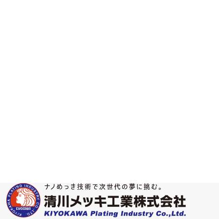
キャピラリー内にバッファーを満たし、一方からサンプルを注入し(通常
成分がその電荷に応じて移動します(電気泳動)。シリカ製のキャピラリ
て移動する速度より、電気浸透流の移動速度が大きいため、サンプルの正
つまり、正荷電成分は一番速く移動し、次に非荷電成分が電気浸透流速度
します。そこで、検出器による吸光度測定により検出されます。
めっき液の成分や添加剤、溶液中の陽イオンや陰イオン、有機酸の分析に