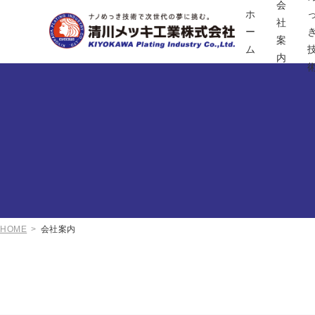
会
ホ
社
ー
案
ム
内
HOME
会社案内