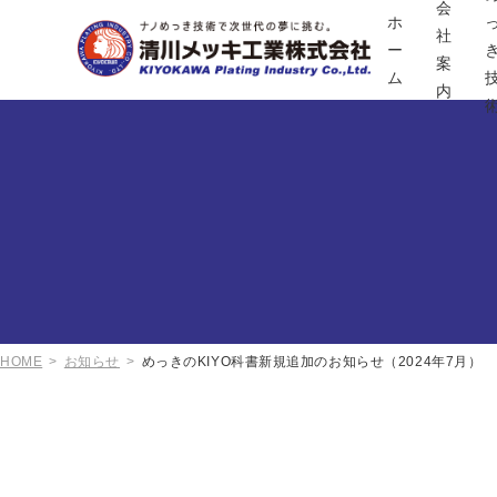
会
ホ
社
ー
案
ム
内
HOME
お知らせ
めっきのKIYO科書新規追加のお知らせ（2024年7月）