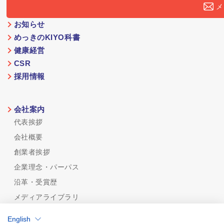
メ
お知らせ
めっきのKIYO科書
健康経営
CSR
採用情報
会社案内
代表挨拶
会社概要
創業者挨拶
企業理念・パーパス
沿革・受賞歴
メディアライブラリ
めっき技術
English
めっき技術一覧