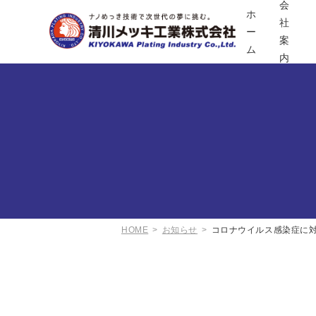
会
ホ
社
ー
案
ム
内
HOME
お知らせ
コロナウイルス感染症に対