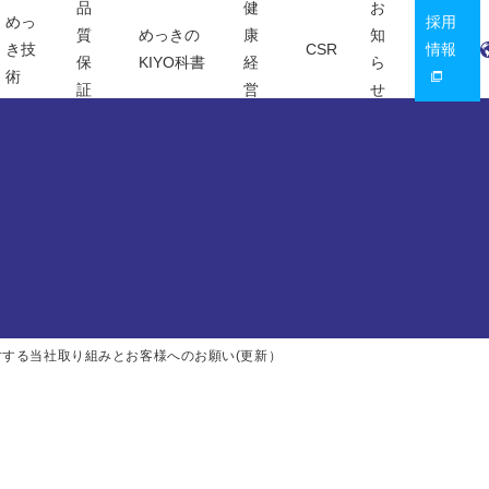
品
健
お
めっ
採用
質
めっきの
康
知
き技
CSR
情報
保
KIYO科書
経
ら
術
証
営
せ
する当社取り組みとお客様へのお願い(更新）