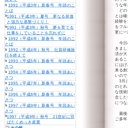
うな年
1991（平成3年）新春号 年頭のこ
どの
とば
とは確
1991（平成3年）夏号 更なる前進
経験を
と強力な基盤づくり！
をフル
1991（平成3年）秋号 夢を育てる
更に一
仕事をしていることを忘れずに
1992（平成4年）新春号 年頭のこ
今日
とば
きまし
1992（平成4年）秋号 社員研修旅
済が大
行を終えて
あるこ
1993（平成5年）新春号 年頭あい
にはげ
さつ
来る創
1994（平成6年）新春号 年頭あい
いので
さつ
3月に
1995（平成7年）新春号 年頭あい
のとれ
さつ
な技術
1996（平成8年）新春号 年頭あい
念した
さつ
につな
1997（平成9年）新春号 年頭あい
さつ
最後
1997（平成9年）秋号 21世紀に羽
ご多年
ばたくめっき産業
その他