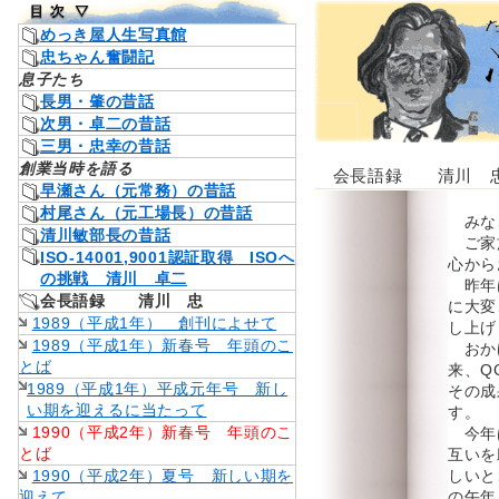
めっき屋人生写真館
忠ちゃん奮闘記
息子たち
長男・肇の昔話
次男・卓二の昔話
三男・忠幸の昔話
創業当時を語る
会長語録 清川 
早瀬さん（元常務）の昔話
村尾さん（元工場長）の昔話
みな
清川敏部長の昔話
ご家
ISO-14001,9001認証取得 ISOへ
心から
の挑戦 清川 卓二
昨年
会長語録 清川 忠
に大変
1989（平成1年） 創刊によせて
し上げ
1989（平成1年）新春号 年頭のこ
おか
とば
来、Q
1989（平成1年）平成元年号 新し
その成
い期を迎えるに当たって
す。
1990（平成2年）新春号 年頭のこ
今年
とば
互いを
1990（平成2年）夏号 新しい期を
しいと
迎えて
の午年