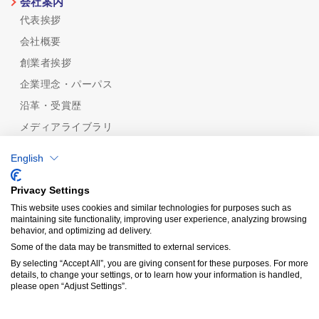
会社案内
代表挨拶
会社概要
創業者挨拶
企業理念・パーパス
沿革・受賞歴
メディアライブラリ
めっき技術
English
めっき技術一覧
機能性から探す
Privacy Settings
めっきの種類から探す
This website uses cookies and similar technologies for purposes such as
maintaining site functionality, improving user experience, analyzing browsing
品質保証
behavior, and optimizing ad delivery.
認証規格/計量証明事業所
Some of the data may be transmitted to external services.
分析技術
By selecting “Accept All”, you are giving consent for these purposes. For more
details, to change your settings, or to learn how your information is handled,
受託分析
please open “Adjust Settings”.
Copyright© KIY