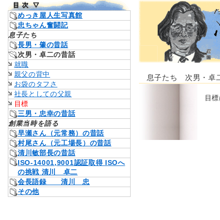
めっき屋人生写真館
忠ちゃん奮闘記
息子たち
長男・肇の昔話
次男・卓二の昔話
就職
親父の背中
息子たち 次男・卓二
お袋のタフさ
社長としての父親
目標
目標
三男・忠幸の昔話
創業当時を語る
早瀬さん（元常務）の昔話
村尾さん（元工場長）の昔話
清川敏部長の昔話
ISO-14001,9001認証取得 ISOへ
の挑戦 清川 卓二
会長語録 清川 忠
その他